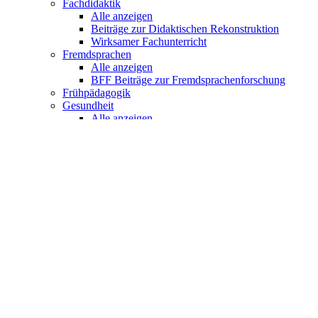
Fachdidaktik
Alle anzeigen
Beiträge zur Didaktischen Rekonstruktion
Wirksamer Fachunterricht
Fremdsprachen
Alle anzeigen
BFF Beiträge zur Fremdsprachenforschung
Frühpädagogik
Gesundheit
Alle anzeigen
Grundschule
Alle anzeigen
Basiswissen Grundschule
Basiswissen Sachunterricht
Deutschunterricht
Deutschunterricht in der Grundschule
Didaktik des Sachunterrichts
Dimensionen des Sachunterrichts
Entwicklungslinien der Grundschulpädagogik
Kompetent im Unterricht der Grundschule
Sachunterricht
Sachunterrichtsdidaktik und
Grundschulpädagogik
Sportunterricht
Sprachenlernen Konkret!