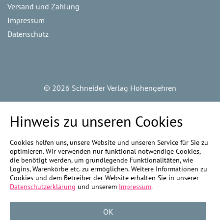
Versand und Zahlung
Impressum
Datenschutz
©
2026 Schneider Verlag Hohengehren
Hinweis zu unseren Cookies
Cookies helfen uns, unsere Website und unseren Service für Sie zu
optimieren. Wir verwenden nur funktional notwendige Cookies,
die benötigt werden, um grundlegende Funktionalitäten, wie
Logins, Warenkörbe etc. zu ermöglichen. Weitere Informationen zu
Cookies und dem Betreiber der Website erhalten Sie in unserer
Datenschutzerklärung
und unserem
Impressum
.
OK