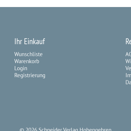
Ihr Einkauf
R
Wunschliste
A
Warenkorb
Wi
Login
Ve
Registrierung
I
Da
©
2026 Schneider Verlag Hohengehren