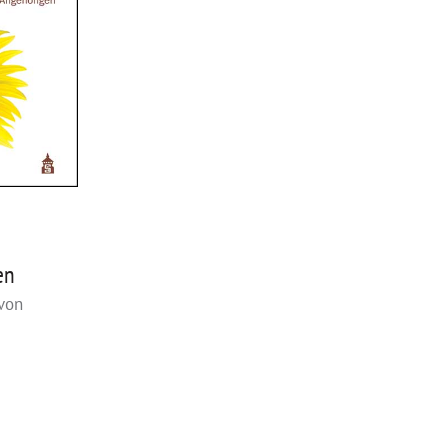
r
en
 von