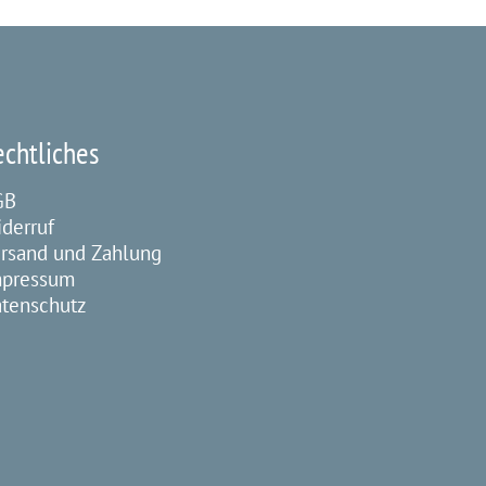
echtliches
GB
derruf
rsand und Zahlung
mpressum
tenschutz