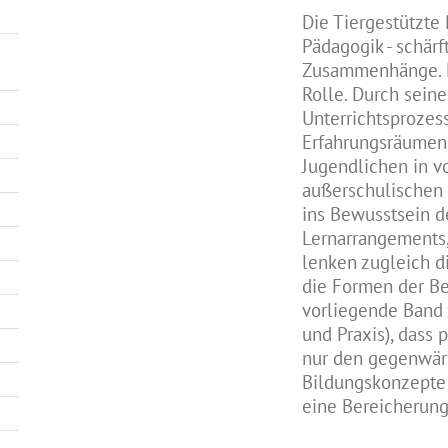
Die Tiergestützte 
Pädagogik - schärf
Zusammenhänge. Da
Rolle. Durch sein
Unterrichtsprozess
Erfahrungsräumen 
Jugendlichen in v
außerschulischen 
ins Bewusstsein d
Lernarrangements,
lenken zugleich d
die Formen der Be
vorliegende Band 
und Praxis), dass 
nur den gegenwär
Bildungskonzepte 
eine Bereicherung 