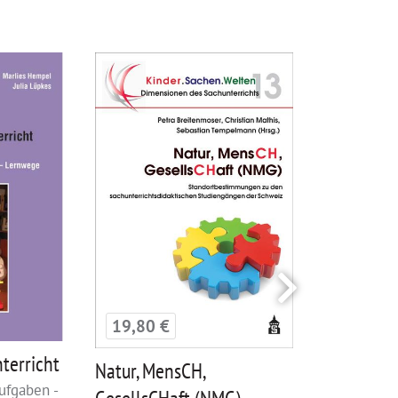
19,80 €
19,80 €
terricht
Neue Einfü
Natur, MensCH,
Didaktik d
ufgaben -