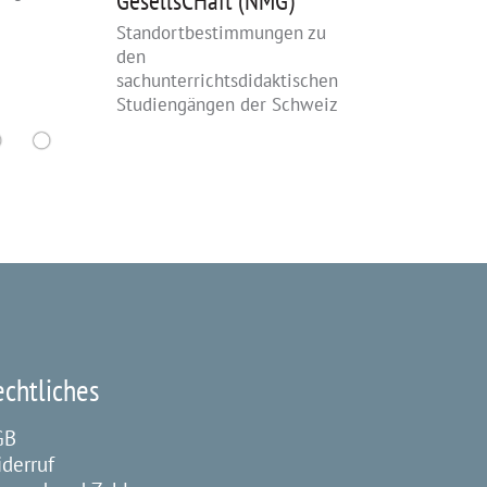
GesellsCHaft (NMG)
Sachunterr
Standortbestimmungen zu
den
sachunterrichtsdidaktischen
Studiengängen der Schweiz
echtliches
GB
derruf