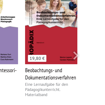
19,80 €
25,00 €
tessori-
Beobachtungs- und
Beobachtu
Dokumentationsverfahren
Dokumenta
Eine Lernaufgabe für den
Eine Lernau
Pädagogikunterricht.
Pädagogikun
Materialband
Lehrerband 
zusammen