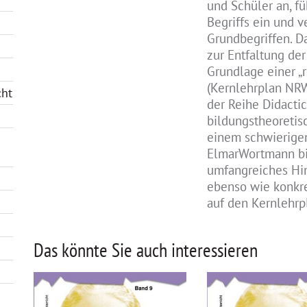
und Schüler an, fü
Begriffs ein und 
Grundbegriffen. Da
zur Entfaltung de
Grundlage einer „
(Kernlehrplan NRW
cht
der Reihe Didacti
bildungstheoretis
einem schwierige
ElmarWortmann bi
umfangreiches Hi
ebenso wie konkre
auf den Kernlehrp
Das könnte Sie auch interessieren