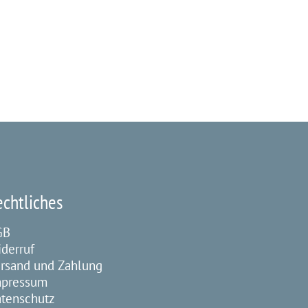
echtliches
GB
derruf
rsand und Zahlung
mpressum
tenschutz