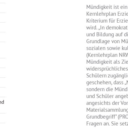
Mündigkeit ist ei
Kernlehrplan Erzi
Kriterium für Erz
wird. „In demokra
und Bildung auf di
Grundlage von Mün
sozialen sowie kul
(Kernlehrplan NRW
Mündigkeit als Zi
widersprüchliches
Schülern zugängl
geschehen, dass „
sondern die Mündi
und Schüler angeb
nd
angesichts der Vo
Materialsammlung
Grundbegriff" (PR
Fragen an. Sie se