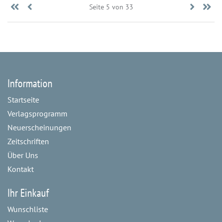
«
Zurück
Seite 5 von 33
Vorwär
E
Anfang
»
Information
Startseite
Verlagsprogramm
Neuerscheinungen
Zeitschriften
Über Uns
Kontakt
Ihr Einkauf
Wunschliste