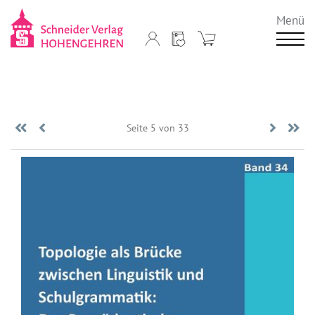
Menü
«
Zurück
Seite 5 von 33
Vorwär
E
Anfang
»