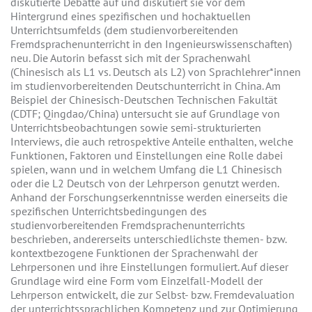
diskutierte Debatte auf und diskutiert sie vor dem
Hintergrund eines spezifischen und hochaktuellen
Unterrichtsumfelds (dem studienvorbereitenden
Fremdsprachenunterricht in den Ingenieurswissenschaften)
neu. Die Autorin befasst sich mit der Sprachenwahl
(Chinesisch als L1 vs. Deutsch als L2) von Sprachlehrer*innen
im studienvorbereitenden Deutschunterricht in China. Am
Beispiel der Chinesisch-Deutschen Technischen Fakultät
(CDTF; Qingdao/China) untersucht sie auf Grundlage von
Unterrichtsbeobachtungen sowie semi-strukturierten
Interviews, die auch retrospektive Anteile enthalten, welche
Funktionen, Faktoren und Einstellungen eine Rolle dabei
spielen, wann und in welchem Umfang die L1 Chinesisch
oder die L2 Deutsch von der Lehrperson genutzt werden.
Anhand der Forschungserkenntnisse werden einerseits die
spezifischen Unterrichtsbedingungen des
studienvorbereitenden Fremdsprachenunterrichts
beschrieben, andererseits unterschiedlichste themen- bzw.
kontextbezogene Funktionen der Sprachenwahl der
Lehrpersonen und ihre Einstellungen formuliert. Auf dieser
Grundlage wird eine Form vom Einzelfall-Modell der
Lehrperson entwickelt, die zur Selbst- bzw. Fremdevaluation
der unterrichtssprachlichen Kompetenz und zur Optimierung