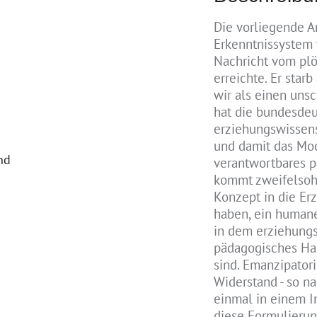
Die vorliegende A
Erkenntnissystem 
Nachricht vom pl
erreichte. Er star
wir als einen uns
hat die bundesde
erziehungswissens
und damit das Mode
nd
verantwortbares 
kommt zweifelsohn
Konzept in die Er
haben, ein humane
in dem erziehungs
pädagogisches Ha
sind. Emanzipator
Widerstand - so 
einmal in einem I
diese Formulierun