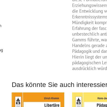
Erziehungswissensc
die Entwicklung 
Erkenntnissystems,
Mündigkeit kompro
n
Erfahrung der fasc
unbestechlich ant
Gamms führte, war
Handelns gerade a
ng
Pädagogik und dam
Hierin liegt der 
pädagogischen Le
ausdrücklich wür
Das könnte Sie auch interessie