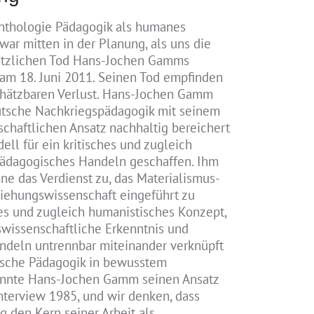
nthologie Pädagogik als humanes
war mitten in der Planung, als uns die
ötzlichen Tod Hans-Jochen Gamms
b am 18. Juni 2011. Seinen Tod empfinden
chätzbaren Verlust. Hans-Jochen Gamm
utsche Nachkriegspädagogik mit seinem
chaftlichen Ansatz nachhaltig bereichert
ll für ein kritisches und zugleich
pädagogisches Handeln geschaffen. Ihm
e das Verdienst zu, das Materialismus-
ziehungswissenschaft eingeführt zu
s und zugleich humanistisches Konzept,
wissenschaftliche Erkenntnis und
ndeln untrennbar miteinander verknüpft
ische Pädagogik in bewusstem
nannte Hans-Jochen Gamm seinen Ansatz
nterview 1985, und wir denken, dass
g den Kern seiner Arbeit als