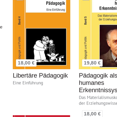
le
18,00 €
19,80 €
Libertäre Pädagogik
Pädagogik al
humanes
Eine Einführung
Erkenntnissy
Das Materialismusk
der Erziehungswiss
18,00 €