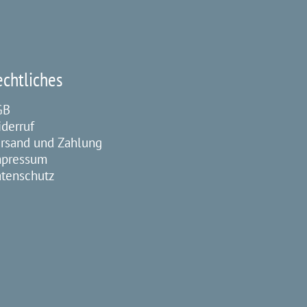
echtliches
GB
derruf
rsand und Zahlung
mpressum
tenschutz