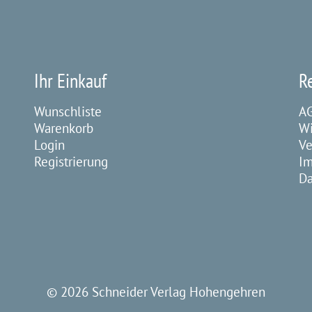
Ihr Einkauf
R
Wunschliste
A
Warenkorb
Wi
Login
Ve
Registrierung
I
Da
©
2026 Schneider Verlag Hohengehren