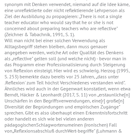
synonym mit Denken verwendet, niemand auf die Idee käme,
eine unreflektierte oder nicht reflektierende Lehrperson als
Ziel der Ausbildung zu propagieren: „There is not a single
teacher educator who would say that he or she is not
concerned about preparing teachers who are reflective"
(Zeichner & Tabachnik, 1991, S. 1).
Will man nicht bei einer solchen Verwendung als
Alltagsbegriff stehen bleiben, dann muss genauer
angegeben werden, welche Art oder Qualität des Denkens
als „reflective" gelten soll (und welche nicht) - bevor man in
das Programm einer Professionalisierung durch Steigerung
von Reflexion einsteigt. Hier wird es schwierig. Herzog (1995,
S. 253) bemerkte dazu bereits vor 25 Jahren, „dass unter
.Reflexion' zum Teil höchst Verschiedenes verstanden wird".
Ähnliches wird auch in der Gegenwart konstatiert, wenn etwa
Berndt, Häcker & Leonhardt (2017, S. 11) von „erstaunliche[n]
Unschärfen in den Begriffsverwendungen, eine[r] große[n]
Diversität der Begründungen und empirischen Zugänge"
sprechen. Gibt es also überhaupt einen Erkenntnisfortschritt
oder handelt es sich wie bei vielen anderen
pädagogischenSchlagwortenumeinen (ironischen) Fall
von„Reflexionsabschluß durchWert-begriffe" (Luhmann &