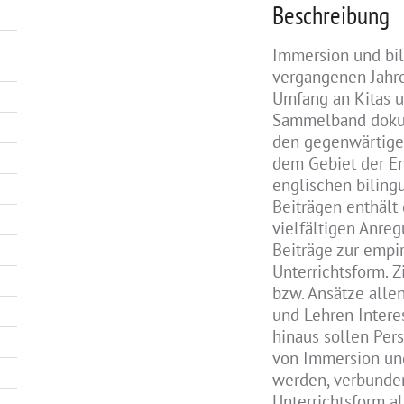
Beschreibung
Immersion und bil
vergangenen Jahr
Umfang an Kitas u
Sammelband dokum
den gegenwärtige
dem Gebiet der E
englischen biling
Beiträgen enthält
vielfältigen Anre
Beiträge zur empi
Unterrichtsform. 
bzw. Ansätze alle
und Lehren Intere
hinaus sollen Pe
von Immersion und
werden, verbunden
Unterrichtsform a