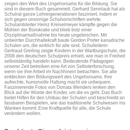
zeigen den Wert des Ungehorsams für die Bildung. Sie
sind in diesem Buch gesammelt. Gerhard Sennlaub hat als
Schulrat ganze Lehrergenerationen fasziniert, indem er
sich gegen unsinnige Schulvorschriften wehrte.
Schulamtsleiter Heinz Kreiselmeyer kämpfte gegen die
Mühlen der Bürokratie und blieb trotz einer
Disziplinarmaßnahme bis heute ungebrochen. Mit
unbeirrter Durchhaltekraft baute Gordon Porter kanadische
Schulen um, die wirklich für alle sind. Schulleiterin
Gertraud Greiling zeigte Kindern in der Wartburgschule, die
2008 den deutschen Schulpreis erhielt, wie man in Freiheit
selbstständig handeln kann. Bedeutende Pädagogen
unserer Zeit betreiben eine Art von Selbsterforschung,
wenn sie ihre Arbeit im Nachhinein betrachten. Sie alle
entdecken den Bildungswert des Ungehorsams. Ihre
aufrechte, humorvolle Haltung macht sie unbequem.
Faszinierende Fotos von Donata Wenders lenken den
Blick auf die Würde der Kinder, um die es geht. Das Buch
bietet Hilfen für den Umbau der Schulen und beschreibt an
fassbaren Beispielen, wie das traditionelle Schulwesen ins
Wanken kommt: Eine Kraftquelle für alle, die Schule
verändern wollen.