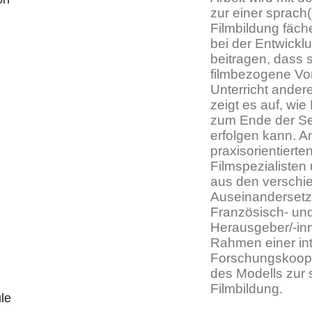
zur einer sprach
Filmbildung fäch
bei der Entwickl
beitragen, dass s
filmbezogene Vo
Unterricht ande
zeigt es auf, wie
zum Ende der Sek
erfolgen kann. 
praxisorientiert
Filmspezialisten
aus den verschie
Auseinandersetzu
Französisch- un
Herausgeber/-in
Rahmen einer int
Forschungskooper
des Modells zur 
Filmbildung.
le