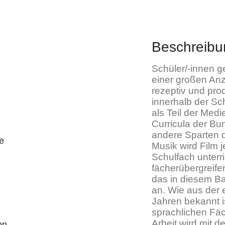
e
Beschreibu
Schüler/-innen g
einer großen An
rezeptiv und pro
innerhalb der Sch
als Teil der Med
Curricula der Bu
andere Sparten d
e
Musik wird Film 
Schulfach unterri
fächerübergreife
das in diesem Ba
an. Wie aus der 
Jahren bekannt is
sprachlichen Fäc
Arbeit wird mit d
on