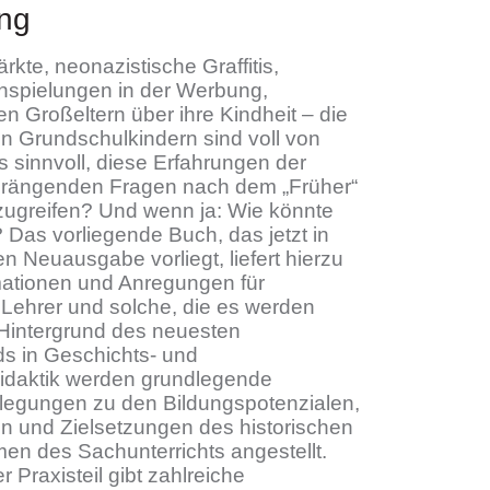
ng
ärkte, neonazistische Graffitis,
Anspielungen in der Werbung,
n Großeltern über ihre Kindheit – die
n Grundschulkindern sind voll von
s sinnvoll, diese Erfahrungen der
 drängenden Fragen nach dem „Früher“
fzugreifen? Und wenn ja: Wie könnte
Das vorliegende Buch, das jetzt in
ten Neuausgabe vorliegt, liefert hierzu
mationen und Anregungen für
Lehrer und solche, die es werden
 Hintergrund des neuesten
s in Geschichts- und
didaktik werden grundlegende
rlegungen zu den Bildungspotenzialen,
n und Zielsetzungen des historischen
n des Sachunterrichts angestellt.
 Praxisteil gibt zahlreiche