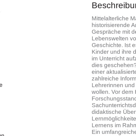
Beschreibu
e
Mittelalterliche M
historisierende 
Gespräche mit de
Lebenswelten vo
Geschichte. Ist e
Kinder und ihre
im Unterricht au
dies geschehen? 
einer aktualisier
zahlreiche Infor
e
Lehrerinnen und 
wollen. Vor dem
Forschungsstand
Sachunterrichts
didaktische Übe
Lernmöglichkeite
Lernens im Rahme
Ein umfangreicher
on