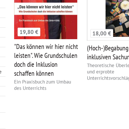
19,80 €
18,00 €
"Das können wir hier nicht
(Hoch-)Begabung
leisten". Wie Grundschulen
inklusiven Sachun
doch die Inklusion
Theoretische Über
e
und erprobte
schaffen können
Unterrichtsvorschlä
Ein Praxisbuch zum Umbau
des Unterrichts