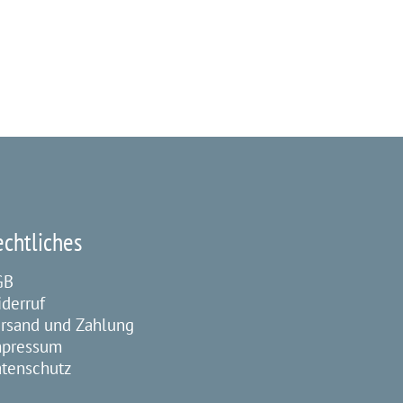
echtliches
GB
derruf
rsand und Zahlung
mpressum
tenschutz