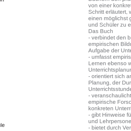
von einer konkret
Schritt erläuter
einen möglichst 
und Schüler zu e
Das Buch
- verbindet den 
empirischen Bild
Aufgabe der Unte
- umfasst empir
Lernen ebenso wi
Unterrichtsplanu
- orientiert sich
Planung, der Du
Unterrichtsstund
- veranschaulich
empirische Fors
konkreten Unterr
- gibt Hinweise f
und Lehrpersone
le
- bietet durch V