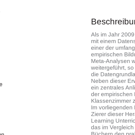
e
Beschreibu
Als im Jahr 2009 
mit einem Daten
einer der umfang
empirischen Bil
Meta-Analysen wu
weitergeführt, s
die Datengrundla
Neben dieser Erw
e
ein zentrales An
der empirischen 
Klassenzimmer z
Im vorliegenden
Zierer dieser Her
Learning Unterri
das im Vergleich
Büchern den prak
on