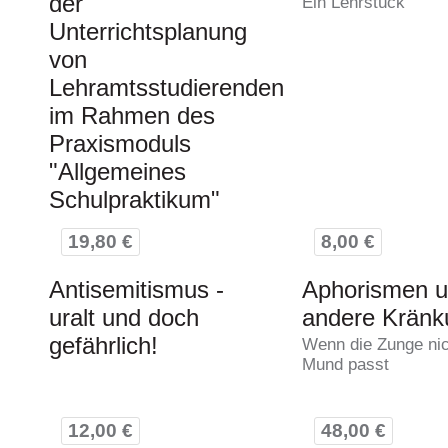
der
Ein Lehrstück
Unterrichtsplanung
von
Lehramtsstudierenden
im Rahmen des
Praxismoduls
"Allgemeines
Schulpraktikum"
19,80 €
8,00 €
Antisemitismus -
Aphorismen 
uralt und doch
andere Krän
gefährlich!
Wenn die Zunge nic
Mund passt
12,00 €
48,00 €