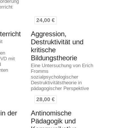
forderung
rricht
24,00 €
erricht
Aggression,
Destruktivität und
it
kritische
nen
Bildungstheorie
DVD mit
d
Eine Untersuchung von Erich
nten
Fromms
sozialpsychologischer
Destruktivitätstheorie in
pädagogischer Perspektive
28,00 €
in der
Antinomische
Pädagogik und