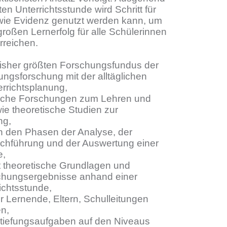
en Unterrichtsstunde wird Schritt für
t, wie Evidenz genutzt werden kann, um
großen Lernerfolg für alle Schülerinnen
rreichen.
bisher größten Forschungsfundus der
ungsforschung mit der alltäglichen
rrichtsplanung,
ische Forschungen zum Lehren und
e theoretische Studien zur
ng,
 an den Phasen der Analyse, der
rchführung und der Auswertung einer
e,
t theoretische Grundlagen und
chungsergebnisse anhand einer
ichtsstunde,
ür Lernende, Eltern, Schulleitungen
n,
ertiefungsaufgaben auf den Niveaus