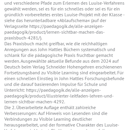
und verschiedene Pfade zum Erlernen des Luuise-Verfahrens
gewählt werden, sei es für ein schnelles oder sei es für ein
gründlich vorbereitetes erstes Luuise-Projekt mit der Klasse -
siehe das herunterladbare «Ablaufschema« (auf der
Verlagsseite https://paedagogik.de/alle-anzeigen-
paedagogik/product/lernen-sichtbar-machen-das-
praxisbuch-4281/).
Das Praxisbuch macht greifbar, wie die reichhaltigen
Anregungen aus John Hatties Büchern systematisch und
schlank für die pädagogische Praxis fruchtbar gemacht
werden. Ausgewählte aktuelle Befunde aus dem 2024 auf
Deutsch beim Verlag Schneider Hohengehren erschienenen
Fortsetzungsband zu Visible Learning sind eingearbeitet. Für
einen schnellen Einstieg in John Hatties Forschungsbefunde
und die darauf basierenden Impulse für Schule und
Unterricht: https://paedagogik.de/alle-anzeigen-
paedagogik/product/illustrierter-leitfaden-lehren-und-
lernen-sichtbar-machen-4292.
Die 2. Überarbeitete Auflage enthält zahlreiche
Verbesserungen: Auf Hinweis von Lesenden sind die
Verbindungen zu Visible Learning deutlicher
herausgearbeitet, und der formative Charakter des Luuise-