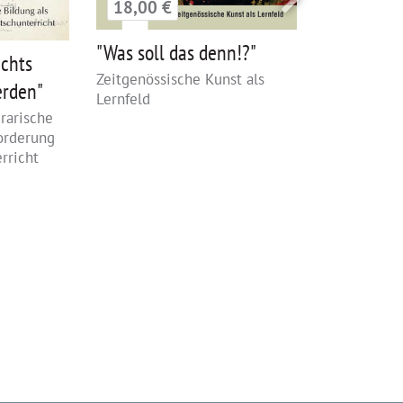
18,00 €
24,00 €
"Was soll das denn!?"
40 Ideen f
ichts
Pädagogik
Zeitgenössische Kunst als
erden"
Lernfeld
erarische
orderung
rricht