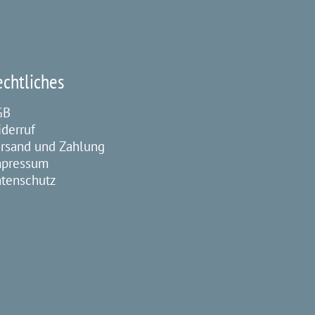
echtliches
GB
derruf
rsand und Zahlung
mpressum
tenschutz