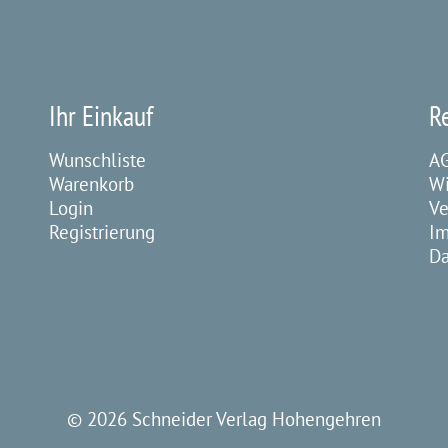
Ihr Einkauf
R
Wunschliste
A
Warenkorb
Wi
Login
Ve
Registrierung
I
Da
©
2026 Schneider Verlag Hohengehren