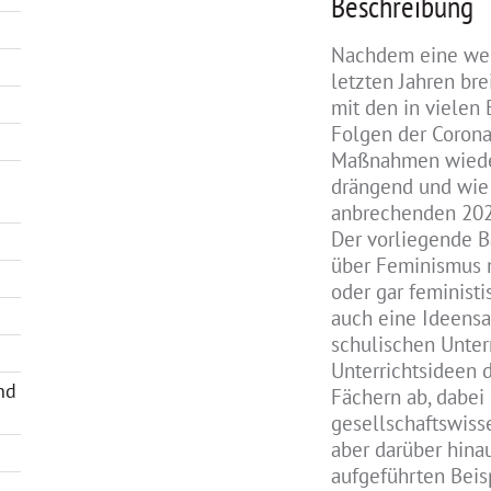
Beschreibung
Nachdem eine wei
letzten Jahren bre
mit den in vielen
Folgen der Coron
Maßnahmen wieder 
drängend und wie 
anbrechenden 202
Der vorliegende Ba
über Feminismus n
oder gar feministi
auch eine Ideens
schulischen Unterr
Unterrichtsideen 
nd
Fächern ab, dabei
gesellschaftswiss
aber darüber hina
aufgeführten Beisp