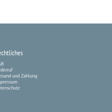
echtliches
GB
derruf
rsand und Zahlung
mpressum
tenschutz