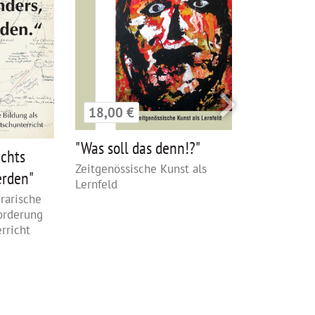
18,00 €
24,00 €
"Was soll das denn!?"
40 Ideen f
ichts
Pädagogik
Zeitgenössische Kunst als
erden"
Lernfeld
erarische
orderung
rricht