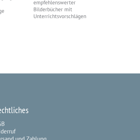
empfehlenswerter
Bilderbücher mit
ge
Unterrichtsvorschlägen
echtliches
GB
derruf
rsand und Zahlung