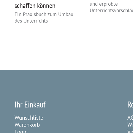
und erprobte
schaffen können
Unterrichtsvorschlä
Ein Praxisbuch zum Umbau
des Unterrichts
Ihr Einkauf
R
Wunschliste
A
Warenkorb
Wi
Login
Ve