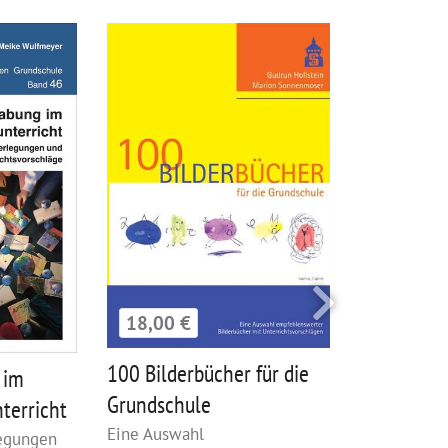
18,00 €
12,00 €
100 Bilderbücher für die
100 Tricks
 im
Grundschule
die Grund
terricht
Eine Auswahl
legungen