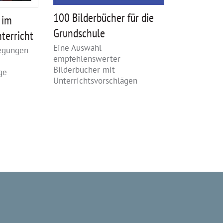
100 Bilderbücher für die
100 Tricks
 im
Grundschule
die Grund
terricht
Eine Auswahl
legungen
empfehlenswerter
Bilderbücher mit
ge
Unterrichtsvorschlägen