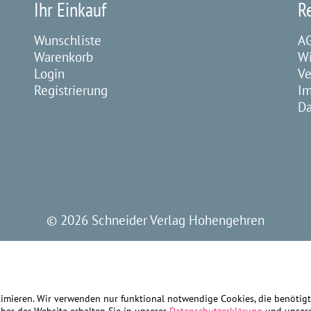
Ihr Einkauf
R
Wunschliste
A
Warenkorb
Wi
Login
Ve
Registrierung
I
Da
©
2026 Schneider Verlag Hohengehren
ptimieren. Wir verwenden nur funktional notwendige Cookies, die benöti