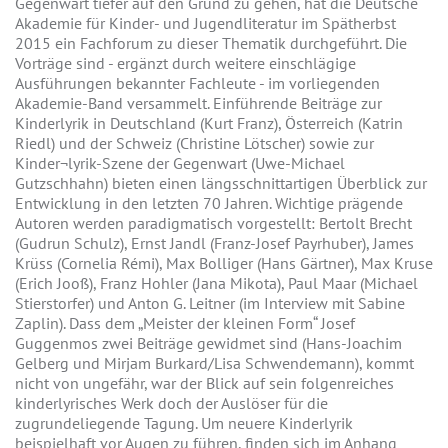
Gegenwart tiefer auf den Grund zu gehen, hat die Deutsche
Akademie für Kinder- und Jugendliteratur im Spätherbst
2015 ein Fachforum zu dieser Thematik durchgeführt. Die
Vorträge sind - ergänzt durch weitere einschlägige
Ausführungen bekannter Fachleute - im vorliegenden
Akademie-Band versammelt. Einführende Beiträge zur
Kinderlyrik in Deutschland (Kurt Franz), Österreich (Katrin
Riedl) und der Schweiz (Christine Lötscher) sowie zur
Kinder¬lyrik-Szene der Gegenwart (Uwe-Michael
Gutzschhahn) bieten einen längsschnittartigen Überblick zur
Entwicklung in den letzten 70 Jahren. Wichtige prägende
Autoren werden paradigmatisch vorgestellt: Bertolt Brecht
(Gudrun Schulz), Ernst Jandl (Franz-Josef Payrhuber), James
Krüss (Cornelia Rémi), Max Bolliger (Hans Gärtner), Max Kruse
(Erich Jooß), Franz Hohler (Jana Mikota), Paul Maar (Michael
Stierstorfer) und Anton G. Leitner (im Interview mit Sabine
Zaplin). Dass dem „Meister der kleinen Form“ Josef
Guggenmos zwei Beiträge gewidmet sind (Hans-Joachim
Gelberg und Mirjam Burkard/Lisa Schwendemann), kommt
nicht von ungefähr, war der Blick auf sein folgenreiches
kinderlyrisches Werk doch der Auslöser für die
zugrundeliegende Tagung. Um neuere Kinderlyrik
beispielhaft vor Augen zu führen, finden sich im Anhang