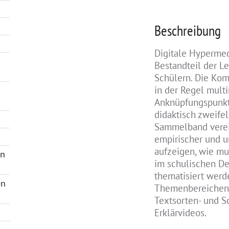
Beschreibung
Digitale Hypermed
Bestandteil der L
Schülern. Die Ko
in der Regel mult
Anknüpfungspunkte
didaktisch zweife
Sammelband verein
empirischer und u
aufzeigen, wie m
en
im schulischen De
thematisiert werd
en
Themenbereichen 
Textsorten- und S
Erklärvideos.