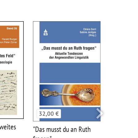
32,00 €
22,00 €
 weites
"Das musst du an Ruth
"Was die 