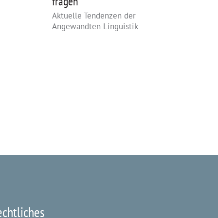
fragen"
haben"
Aktuelle Tendenzen der
Gedichte fü
Angewandten Linguistik
Jugendliche
heute
echtliches