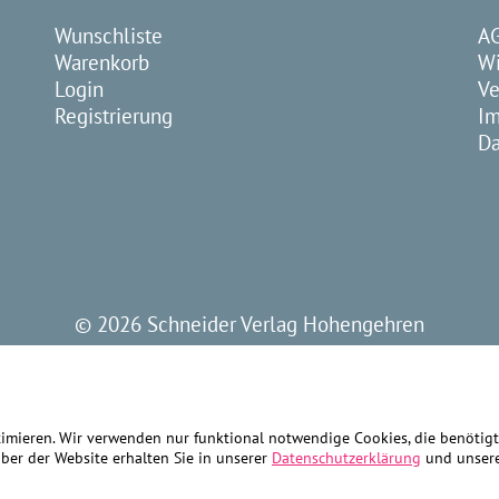
Wunschliste
A
Warenkorb
Wi
Login
Ve
Registrierung
I
Da
©
2026 Schneider Verlag Hohengehren
ptimieren. Wir verwenden nur funktional notwendige Cookies, die benöti
ber der Website erhalten Sie in unserer
Datenschutzerklärung
und unse