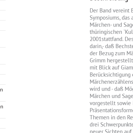
Der Band vereint 
Symposiums, das a
Märchen- und Sage
thüringischen `Ku
2001stattfand. De
darin,- daß Bechst
der Bezug zum Mä
Grimm hergestellt 
mit Blick auf Giam
Berücksichtigung 
Märchenerzählens 
wird und - daß Mö
en
Märchen und Sage
vorgestellt sowie
en
Präsentationsform
Themen in den Ref
drei Schwerpunkte
neuer Sichten auf