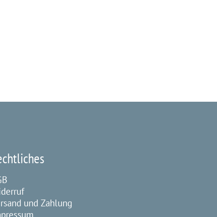
echtliches
GB
derruf
rsand und Zahlung
mpressum