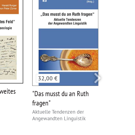
32,00 €
22,00 €
 weites
"Das musst du an Ruth
"Was die 
fragen"
haben"
Aktuelle Tendenzen der
Gedichte fü
Angewandten Linguistik
Jugendliche
heute