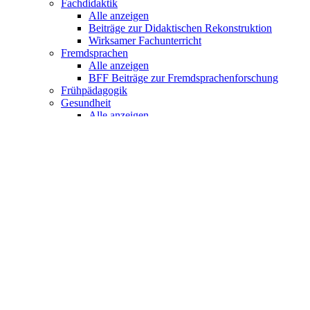
Fachdidaktik
Alle anzeigen
Beiträge zur Didaktischen Rekonstruktion
Wirksamer Fachunterricht
Fremdsprachen
Alle anzeigen
BFF Beiträge zur Fremdsprachenforschung
Frühpädagogik
Gesundheit
Alle anzeigen
Grundschule
Alle anzeigen
Basiswissen Grundschule
Basiswissen Sachunterricht
Deutschunterricht
Deutschunterricht in der Grundschule
Didaktik des Sachunterrichts
Dimensionen des Sachunterrichts
Entwicklungslinien der Grundschulpädagogik
Kompetent im Unterricht der Grundschule
Sachunterricht
Sachunterrichtsdidaktik und
Grundschulpädagogik
Sportunterricht
Sprachenlernen Konkret!