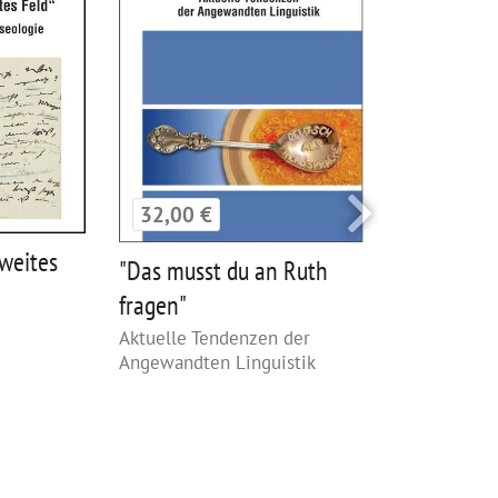
32,00 €
22,00 €
 weites
"Das musst du an Ruth
"Was die 
fragen"
haben"
Aktuelle Tendenzen der
Gedichte fü
Angewandten Linguistik
Jugendliche
heute