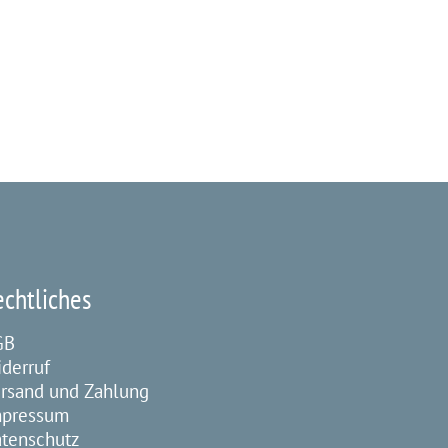
echtliches
GB
derruf
rsand und Zahlung
mpressum
tenschutz