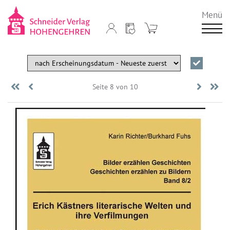
Menü
«
Zurück
Seite 8 von 10
Vorwär
E
Anfang
»