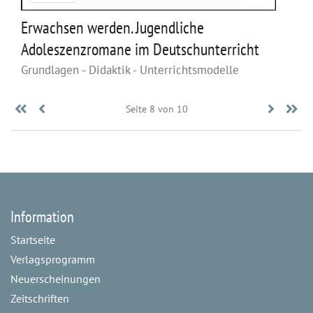
Erwachsen werden. Jugendliche
Adoleszenzromane im Deutschunterricht
Grundlagen - Didaktik - Unterrichtsmodelle
«
Zurück
Seite 8 von 10
Vorwär
E
Anfang
»
Information
Startseite
Verlagsprogramm
Neuerscheinungen
Zeitschriften